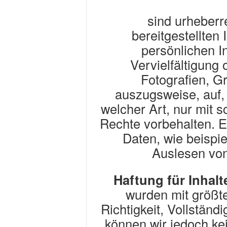
sind urheberre
bereitgestellten
persönlichen I
Vervielfältigung 
Fotografien, G
auszugsweise, auf,
welcher Art, nur mit s
Rechte vorbehalten. 
Daten, wie beispi
Auslesen von
Haftung für Inhalt
wurden mit größter
Richtigkeit, Vollständi
können wir jedoch k