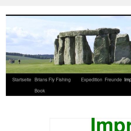
Zum
Inhalt
springen
Startseite
Brians Fly Fishing
Expedition
Freunde
Im
Book
Imp